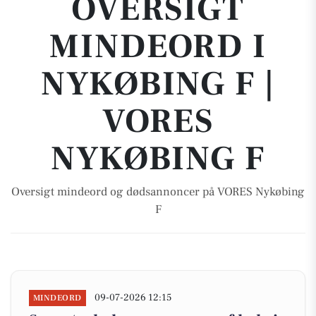
OVERSIGT
MINDEORD I
NYKØBING F |
VORES
NYKØBING F
Oversigt mindeord og dødsannoncer på VORES Nykøbing
F
09-07-2026 12:15
MINDEORD