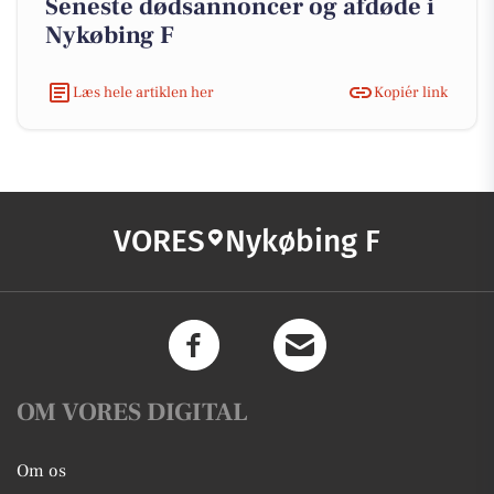
Seneste dødsannoncer og afdøde i
Nykøbing F
Læs hele artiklen her
Kopiér link
VORES
Nykøbing F
OM VORES DIGITAL
Om os