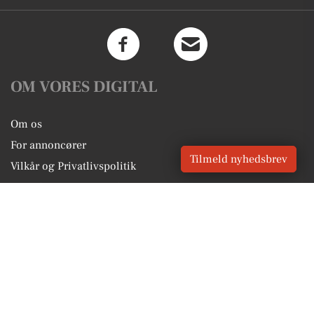
OM VORES DIGITAL
Om os
For annoncører
Tilmeld nyhedsbrev
Vilkår og Privatlivspolitik
Kontakt VORES Digital
Administrer samtykke
GENVEJE
Seneste nyt fra Nykøbing F
Vores lokale erhverv