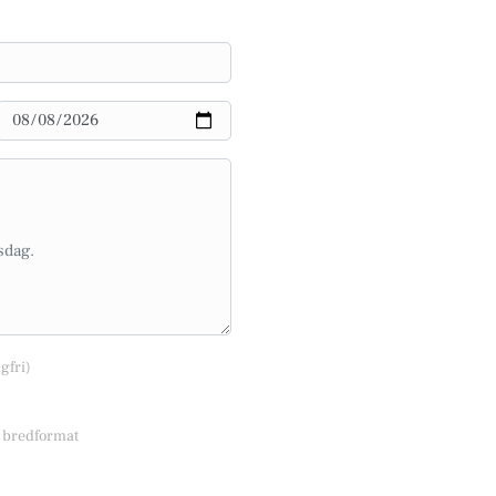
lgfri)
r bredformat