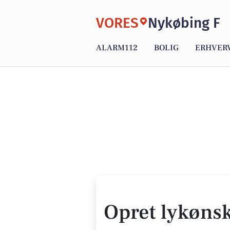
VORES
Nykøbing F
ALARM112
BOLIG
ERHVER
Opret lykøns