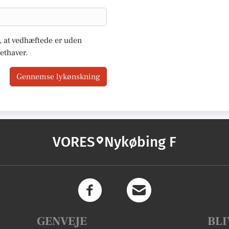
u, at vedhæftede er uden
ethaver.
Gennemse lykønskning
VORES
Nykøbing F
GENVEJE
BLI