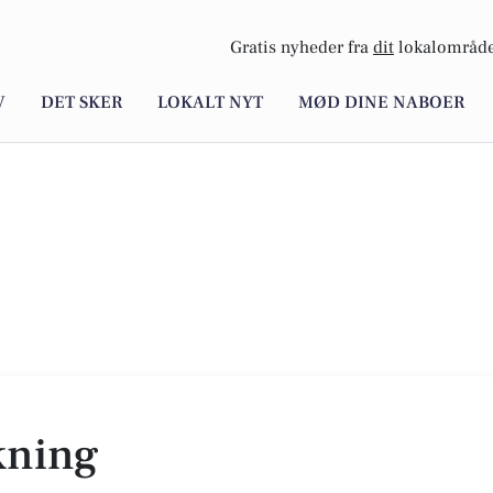
Gratis nyheder fra
dit
lokalområde
V
DET SKER
LOKALT NYT
MØD DINE NABOER
kning