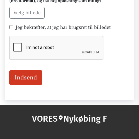
(bredformat), og i så høj opløsning som muligt
Vælg billede
Jeg bekræfter, at jeg har brugsret til billedet
Indsend
VORES
Nykøbing F