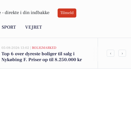
 -
direkte i din indbakke
Tilmeld
SPORT
VEJRET
05-08-2026 13:02 |
BOLIGMARKED
05-08-2026 13:02
‹
›
Top 6 over dyreste boliger til salg i
Systofte Byg
Nykøbing F. Priser op til 8.250.000 kr
kommet til s
se boligerne