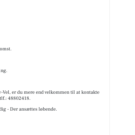
komst.
ing.
v-Vel, er du mere end velkommen til at kontakte
tlf.: 48802418.
 dig - Der ansættes løbende.