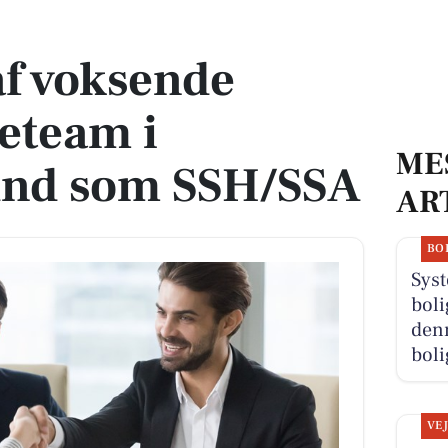
team i Guldborgsund som SSH/SSA
af voksende
eteam i
ME
nd som SSH/SSA
AR
BO
Syst
boli
denn
boli
VE