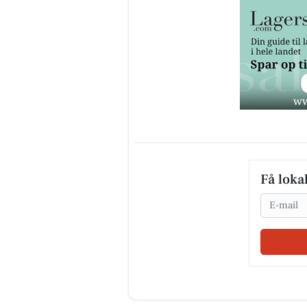
Få loka
Email