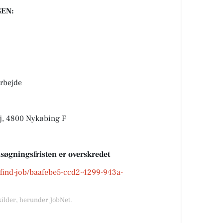
EN:
rbejde
ej, 4800 Nykøbing F
nsøgningsfristen er overskredet
k/find-job/baafebe5-ccd2-4299-943a-
kilder, herunder JobNet.