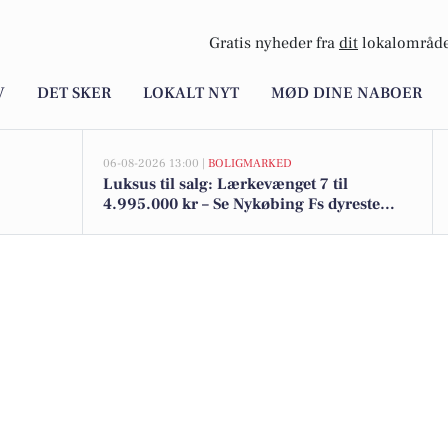
Gratis nyheder fra
dit
lokalområde
V
DET SKER
LOKALT NYT
MØD DINE NABOER
06-08-2026 13:00 |
BOLIGMARKED
Luksus til salg: Lærkevænget 7 til
4.995.000 kr – Se Nykøbing Fs dyreste
boliger her