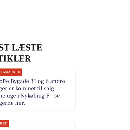
ST LÆSTE
TIKLER
LIGMARKED
ofte Bygade 31 og 6 andre
ger er kommet til salg
e uge i Nykøbing F - se
gerne her.
JRET