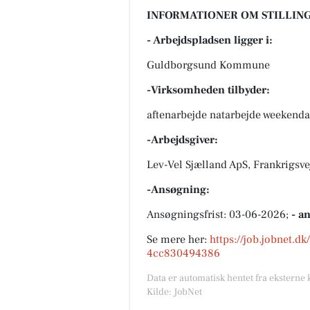
INFORMATIONER OM STILLING
- Arbejdspladsen ligger i:
Guldborgsund Kommune
-Virksomheden tilbyder:
aftenarbejde natarbejde weekenda
-Arbejdsgiver:
Lev-Vel Sjælland ApS, Frankrigsv
-Ansøgning:
Ansøgningsfrist: 03-06-2026;
- a
Se mere her:
https://job.jobnet.d
4cc830494386
Data er automatisk hentet fra eksterne 
Kilde: JobNet