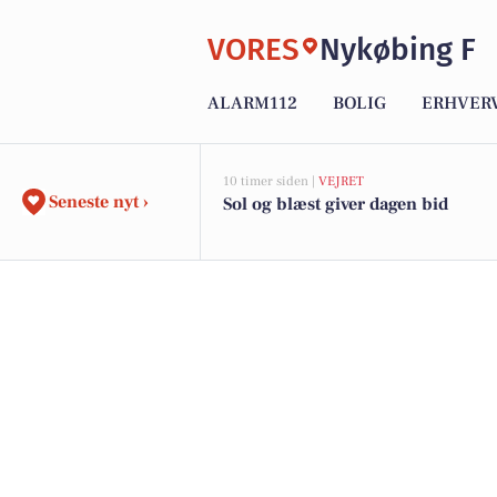
VORES
Nykøbing F
ALARM112
BOLIG
ERHVER
10 timer siden |
VEJRET
Seneste nyt ›
Sol og blæst giver dagen bid