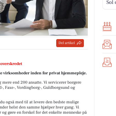
Sol 
Del artikel
 overskredet
te virksomheder inden for privat hjemmepleje.
ag mere end 200 ansatte. Vi servicerer borgere
nd-, Faxe-, Vordingborg-, Guldborgsund og
r du også med til at levere den bedste mulige
sender helst den samme hjælper hver gang. Vi
er og gøre en forskel for det enkelte menneske på