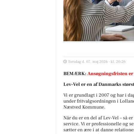
Torsdag d. 07. maj 2026 - kl. 20:26
BEMÆRK:
Ansøgningsfristen er
Lev-Vel er en af Danmarks størs
Vi er grundlagt i 2007 og har i d
under fritvalgsordningen i Lolla
Næstved Kommune.
Når du er en del af Lev-Vel – så e
service. Vi er professionelle og 
sætter en ære i at danne relation