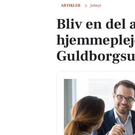
Bliv en del af voksende hjemmepleje
ARTIKLER
Jobnyt
Bliv en del 
hjemmeplej
Guldborgsu