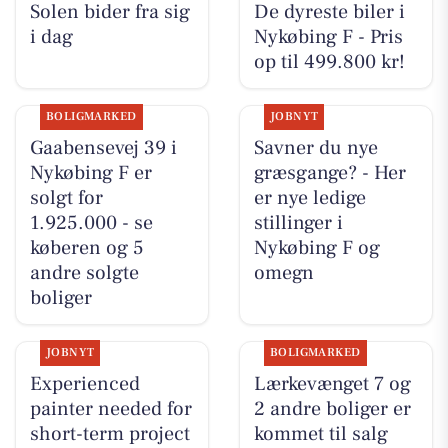
Solen bider fra sig
De dyreste biler i
i dag
Nykøbing F - Pris
op til 499.800 kr!
BOLIGMARKED
JOBNYT
Gaabensevej 39 i
Savner du nye
Nykøbing F er
græsgange? - Her
solgt for
er nye ledige
1.925.000 - se
stillinger i
køberen og 5
Nykøbing F og
andre solgte
omegn
boliger
JOBNYT
BOLIGMARKED
Experienced
Lærkevænget 7 og
painter needed for
2 andre boliger er
short-term project
kommet til salg