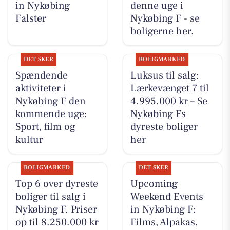
in Nykøbing
denne uge i
Falster
Nykøbing F - se
boligerne her.
DET SKER
BOLIGMARKED
Spændende
Luksus til salg:
aktiviteter i
Lærkevænget 7 til
Nykøbing F den
4.995.000 kr – Se
kommende uge:
Nykøbing Fs
Sport, film og
dyreste boliger
kultur
her
BOLIGMARKED
DET SKER
Top 6 over dyreste
Upcoming
boliger til salg i
Weekend Events
Nykøbing F. Priser
in Nykøbing F:
op til 8.250.000 kr
Films, Alpakas,