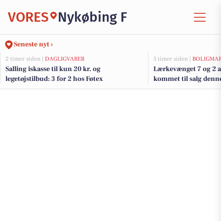
VORES
Nykøbing F
Seneste nyt ›
2 timer siden |
DAGLIGVARER
5 timer siden |
BOLIGMA
Salling iskasse til kun 20 kr. og
Lærkevænget 7 og 2 a
legetøjstilbud: 3 for 2 hos Føtex
kommet til salg denne
boligerne her.