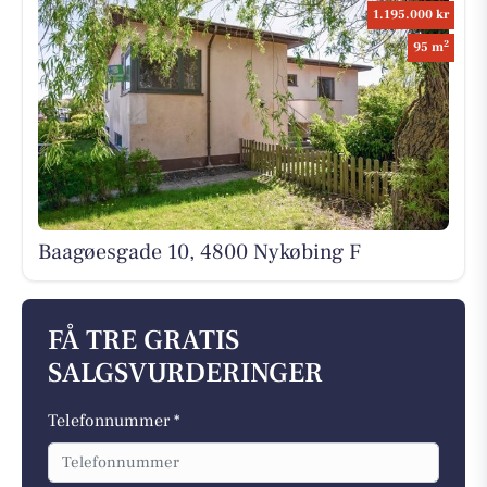
1.195.000 kr
2
95 m
Baagøesgade 10, 4800 Nykøbing F
FÅ TRE GRATIS
SALGSVURDERINGER
Telefonnummer *