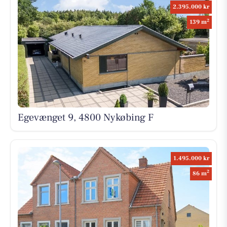
2.395.000 kr
2
139 m
Egevænget 9, 4800 Nykøbing F
1.495.000 kr
2
86 m