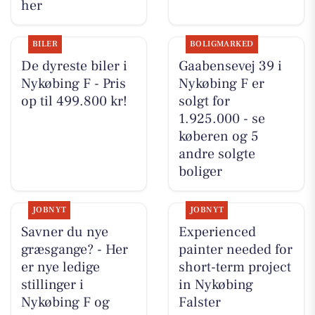
her
BILER
BOLIGMARKED
De dyreste biler i
Gaabensevej 39 i
Nykøbing F - Pris
Nykøbing F er
op til 499.800 kr!
solgt for
1.925.000 - se
køberen og 5
andre solgte
boliger
JOBNYT
JOBNYT
Savner du nye
Experienced
græsgange? - Her
painter needed for
er nye ledige
short-term project
stillinger i
in Nykøbing
Nykøbing F og
Falster