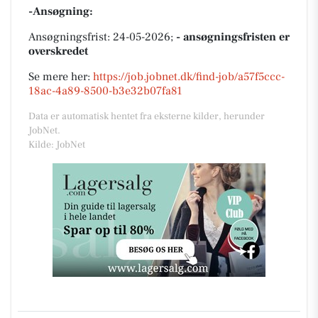
-Ansøgning:
Ansøgningsfrist: 24-05-2026;
- ansøgningsfristen er
overskredet
Se mere her:
https://job.jobnet.dk/find-job/a57f5ccc-
18ac-4a89-8500-b3e32b07fa81
Data er automatisk hentet fra eksterne kilder, herunder
JobNet.
Kilde: JobNet