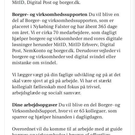
MitID, Digital Post og borger.dk.
Borger- og virksomhedssupporten
Du vil blive en
del af Borger- og virksomhedssupporten, som er
placeret i Nykøbing Falster og har åbent 365 dage
om året. Vi er cirka 70 medarbejdere, som dagligt
hjælper borgere og virksomheder med vores digitale
løsninger herunder MitID, MitID Erhverv, Digital
Post, NemKonto og borger.dk. Derudover vejleder vi
borgere og virksomheder ved digital svindel eller
mistanke om svindel.
Vi lægger vægt på din faglige udvikling og på at det
skal være sjovt at gå på arbejde. Vi har et stærkt
kollegialt fællesskab med fokus på trivsel,
arbejdsglæde og socialt samvær.
Dine arbejdsopgaver
Du vil blive en del Borger- og
VirksomhedsSupport, hvor vi er 65 kollegaer, som
sparrer og hjælper hinanden i dagligdagen.
Overordnet vil du komme til at arbejde med at guide