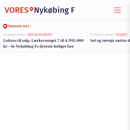
VORES
Nykøbing F
Seneste nyt ›
15 timer siden |
BOLIGMARKED
23 timer siden |
VEJRET
Luksus til salg: Lærkevænget 7 til 4.995.000
Sol og tørvejr sætter
kr – Se Nykøbing Fs dyreste boliger her