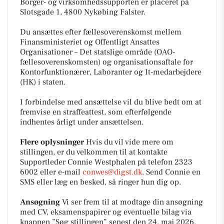
Borger- og virksomhedssupporten er placeret på
Slotsgade 1, 4800 Nykøbing Falster.
Du ansættes efter fællesoverenskomst mellem
Finansministeriet og Offentligt Ansattes
Organisationer – Det statslige område (OAO-
fællesoverenskomsten) og organisationsaftale for
Kontorfunktionærer, Laboranter og It-medarbejdere
(HK) i staten.
I forbindelse med ansættelse vil du blive bedt om at
fremvise en straffeattest, som efterfølgende
indhentes årligt under ansættelsen.
Flere oplysninger
Hvis du vil vide mere om
stillingen, er du velkommen til at kontakte
Supportleder Connie Westphalen på telefon 2323
6002 eller e-mail
conwes@digst.dk
. Send Connie en
SMS eller læg en besked, så ringer hun dig op.
Ansøgning
Vi ser frem til at modtage din ansøgning
med CV, eksamenspapirer og eventuelle bilag via
knappen ”Søg stillingen” senest den 24. maj 2026.