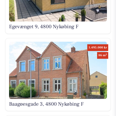
Egevænget 9, 4800 Nykøbing F
1.495.000 kr
2
86 m
Baagøesgade 3, 4800 Nykøbing F