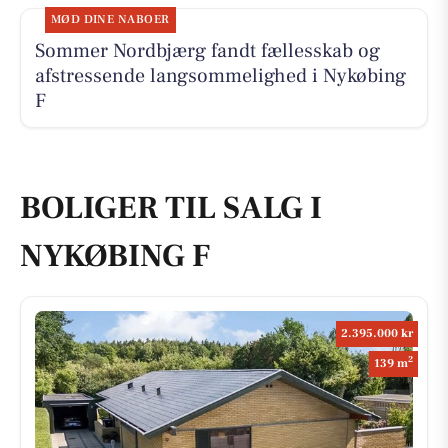
MØD DINE NABOER
Sommer Nordbjærg fandt fællesskab og
afstressende langsommelighed i Nykøbing
F
BOLIGER TIL SALG I
NYKØBING F
2.395.000 kr
2
139 m