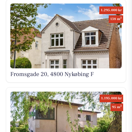
1.295.000 kr
2
138 m
Fromsgade 20, 4800 Nykøbing F
1.195.000 kr
2
95 m