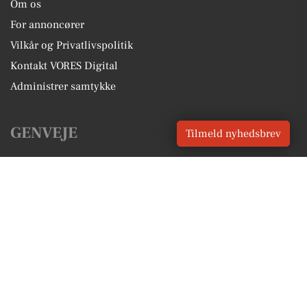
Om os
For annoncører
Vilkår og Privatlivspolitik
Kontakt VORES Digital
Administrer samtykke
GENVEJE
Tilmeld nyhedsbrev
Seneste nyt fra Nykøbing F
Vores lokale erhverv
Kalenderen for Nykøbing F
Fakta om Nykøbing F
Erhvervsartikler
Guldborgsund Kommune
Få en gratis salgsvurdering