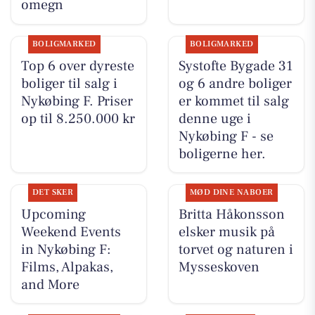
omegn
BOLIGMARKED
BOLIGMARKED
Top 6 over dyreste
Systofte Bygade 31
boliger til salg i
og 6 andre boliger
Nykøbing F. Priser
er kommet til salg
op til 8.250.000 kr
denne uge i
Nykøbing F - se
boligerne her.
DET SKER
MØD DINE NABOER
Upcoming
Britta Håkonsson
Weekend Events
elsker musik på
in Nykøbing F:
torvet og naturen i
Films, Alpakas,
Mysseskoven
and More