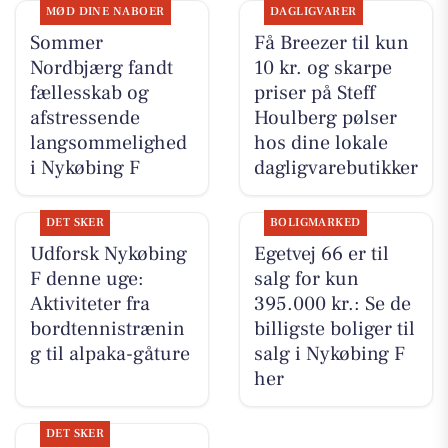
MØD DINE NABOER
DAGLIGVARER
Sommer
Få Breezer til kun
Nordbjærg fandt
10 kr. og skarpe
fællesskab og
priser på Steff
afstressende
Houlberg pølser
langsommelighed
hos dine lokale
i Nykøbing F
dagligvarebutikker
DET SKER
BOLIGMARKED
Udforsk Nykøbing
Egetvej 66 er til
F denne uge:
salg for kun
Aktiviteter fra
395.000 kr.: Se de
bordtennistrænin
billigste boliger til
g til alpaka-gåture
salg i Nykøbing F
her
DET SKER