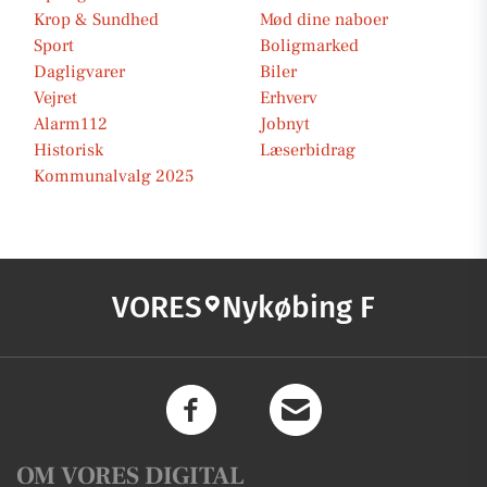
Krop & Sundhed
Mød dine naboer
Sport
Boligmarked
Dagligvarer
Biler
Vejret
Erhverv
Alarm112
Jobnyt
Historisk
Læserbidrag
Kommunalvalg 2025
VORES
Nykøbing F
OM VORES DIGITAL