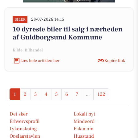
28-07-2026 14:15
BILER
10 dyreste biler til salg i nærheden
af Guldborgsund Kommune
Kilde: Bilhandel
Læs hele artiklen her
Kopiér link
1
2
3
4
5
6
7
...
122
Det sker
Lokalt nyt
Erhvervsprofil
Mindeord
Lykønskning
Fakta om
Opslagstavlen
Husstand