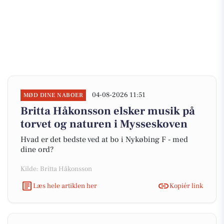
04-08-2026 11:51
MØD DINE NABOER
Britta Håkonsson elsker musik på
torvet og naturen i Mysseskoven
Hvad er det bedste ved at bo i Nykøbing F - med
dine ord?
Kilde: Britta Håkonsson
Læs hele artiklen her
Kopiér link