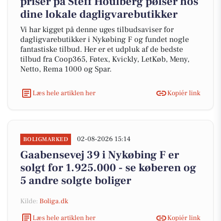
priser på Steff Houlberg pølser hos
dine lokale dagligvarebutikker
Vi har kigget på denne uges tilbudsaviser for
dagligvarebutikker i Nykøbing F og fundet nogle
fantastiske tilbud. Her er et udpluk af de bedste
tilbud fra Coop365, Føtex, Kvickly, LetKøb, Meny,
Netto, Rema 1000 og Spar.
Læs hele artiklen her
Kopiér link
02-08-2026 15:14
BOLIGMARKED
Gaabensevej 39 i Nykøbing F er
solgt for 1.925.000 - se køberen og
5 andre solgte boliger
Kilde:
Boliga.dk
Læs hele artiklen her
Kopiér link