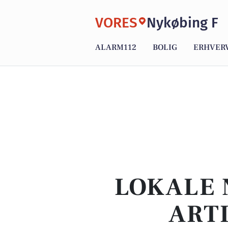
VORES
Nykøbing F
ALARM112
BOLIG
ERHVER
LOKALE 
ART