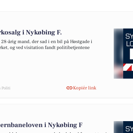
rkosalg i Nykøbing F.
 28-årig mand, der sad i en bil på Høstgade i
et, og ved visitation fandt politibetjentene
Kopiér link
Politi
 jernbaneloven i Nykøbing F