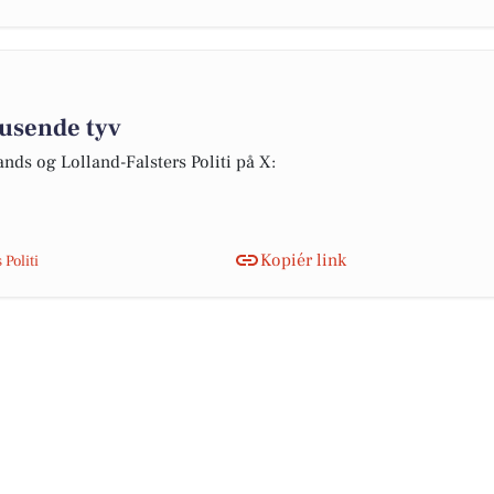
nusende tyv
ands og Lolland-Falsters Politi på X:
Kopiér link
Politi