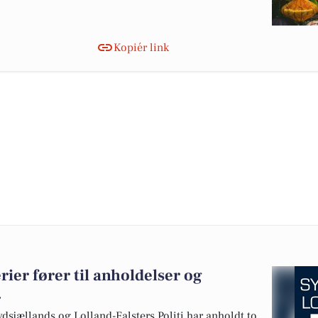
Kopiér link
ier fører til anholdelser og
.
sjællands og Lolland-Falsters Politi har anholdt to