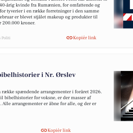
40-årig kvinde fra Rumænien, for omfattende og
t for tyverier i en række forretninger i den samme
ebruar er blevet stjålet makeup og produkter til
er 200.000 kroner.
Kopiér link
Politi
belhistorier i Nr. Ørslev
n række spændende arrangementer i foråret 2026.
l bibelhistorier for voksne, er der masser af
l. Alle arrangementer er åbne for alle, og der er
Kopiér link