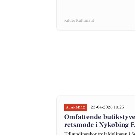
Kilde: Kultunaut
23-04-2026 10:25
ALARM112
Omfattende butikstyver
retsmøde i Nykøbing F
Udlændingekontrolafdelingen i Syd