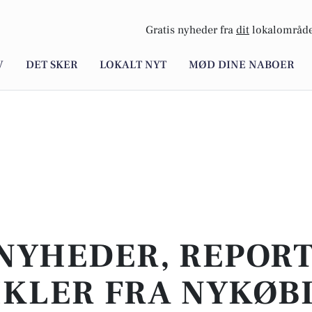
Gratis nyheder fra
dit
lokalområde
V
DET SKER
LOKALT NYT
MØD DINE NABOER
NYHEDER, REPOR
IKLER FRA NYKØBI