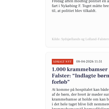
Fredag aften modtog politiet en 
fart i Nykøbing F. Toget måtte bre
til, at politiet blev tilkaldt.
Kilde: Sydsjællands og Lolland-Falsters 
08-04-2026 11:51
LOKALT NYT
1.000 krammebamser på
Falster: “Indlagte børn 
forløb”
At komme på hospitalet kan både
af de børn, der hvert år møder 
krammebamse at holde om kan båd
i det hele taget blive lidt nemm