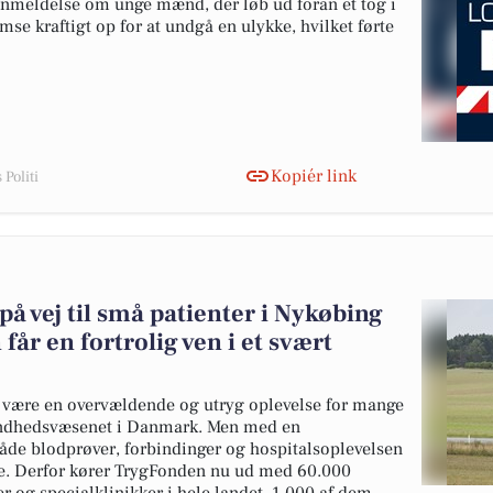
anmeldelse om unge mænd, der løb ud foran et tog i
mse kraftigt op for at undgå en ulykke, hvilket førte
Kopiér link
Politi
 vej til små patienter i Nykøbing
får en fortrolig ven i et svært
 være en overvældende og utryg oplevelse for mange
sundhedsvæsenet i Danmark. Men med en
e blodprøver, forbindinger og hospitalsoplevelsen
ere. Derfor kører TrygFonden nu ud med 60.000