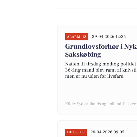
29-04-2026 12:25
ALARM112
Grundlovsforhør i Nykø
Sakskøbing
Natten til tirsdag modtog politie
36-årig mand blev ramt af knivstik
men er nu uden for livsfare.
Kilde: Sydsjællands og Lolland-Falsters 
28-04-2026 09:05
DET SKER