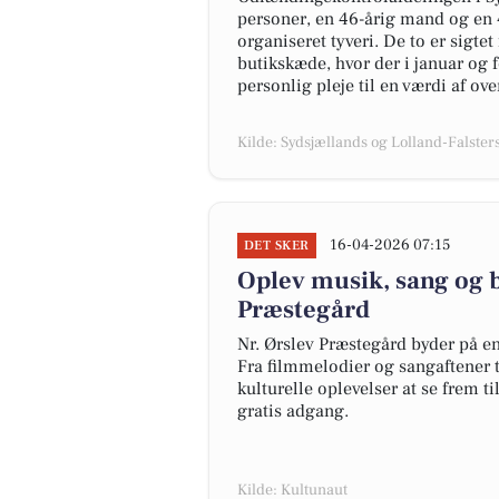
personer, en 46-årig mand og en 
organiseret tyveri. De to er sigte
butikskæde, hvor der i januar og f
personlig pleje til en værdi af ov
Kilde: Sydsjællands og Lolland-Falsters 
16-04-2026 07:15
DET SKER
Oplev musik, sang og bi
Præstegård
Nr. Ørslev Præstegård byder på e
Fra filmmelodier og sangaftener ti
kulturelle oplevelser at se frem ti
gratis adgang.
Kilde: Kultunaut